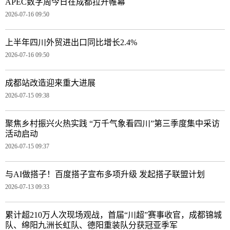
APEC数字周今日在成都拉开帷幕
2026-07-16 09:50
上半年四川外贸进出口同比增长2.4%
2026-07-16 09:50
成都站改造迎来重大进展
2026-07-15 09:38
聚焦乡村振兴火热实践 “万千气象看四川”第三季度集中采访
活动启动
2026-07-15 09:37
与AI做搭子！百度搭子宣布多项升级 发起搭子联盟计划
2026-07-13 09:33
累计超210万人次现场观战，首届“川超”赛事收官，成都锦城
队、绵阳九洲长虹队、德阳重装队分获冠亚季军