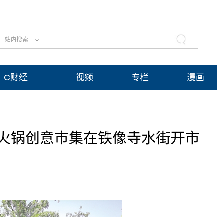
站内搜索
C财经
视频
专栏
漫画
火锅创意市集在铁像寺水街开市