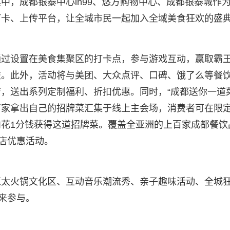
中，成都银泰中心in99、悠方购物中心、成都银泰城作
打卡、上传平台，让全城市民一起加入全域美食狂欢的盛
通过设置在美食集聚区的打卡点，参与游戏互动，赢取霸
益。此外，活动将与美团、大众点评、口碑、饿了么等餐
，送出系列定制福利、折扣优惠。同时，“成都送你一道菜
商家拿出自己的招牌菜汇集于线上主会场，消费者可在限
内花1分钱获得这道招牌菜。覆盖全亚洲的上百家成都餐饮
验店优惠活动。
亚太火锅文化区、互动音乐潮流秀、亲子趣味活动、全城
来参与。