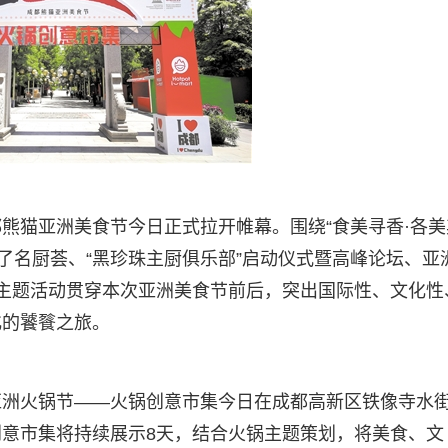
熊猫亚洲美食节今日正式拉开帷幕。围绕“食美寻香·各美
了名厨荟、“黑珍珠主厨俱乐部”启动仪式暨高峰论坛、亚
主题活动贯穿本次亚洲美食节前后，突出国际性、文化性
化的饕餮之旅。
亚洲火锅节——火锅创意市集今日在成都高新区铁像寺水
意市集将持续展示8天，结合火锅主题策划，将美食、文