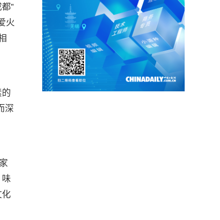
都”
爱火
相
素的
而深
家
、味
文化