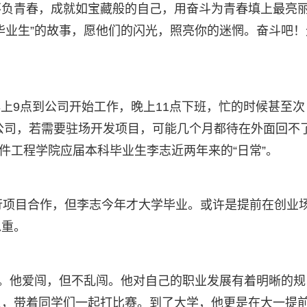
不负青春，成就如宝藏般的自己，用奋斗为青春填上最亮
毕业生”的故事，愿他们的闪光，照亮你的迷惘。奋斗吧！
早上9点到公司开始工作，晚上11点下班，忙的时候甚至次
在公司，若需要驻场开发项目，可能几个月都待在外面回不
软件工程学院应届本科毕业生李志近两年来的“日常”。
行项目合作，但李志今年才大学毕业。或许是提前在创业
稳重。
心。他爱闯，但不乱闯。他对自己的职业发展有着明晰的规
队，带着同学们一起打比赛。到了大学，他更是在大一提