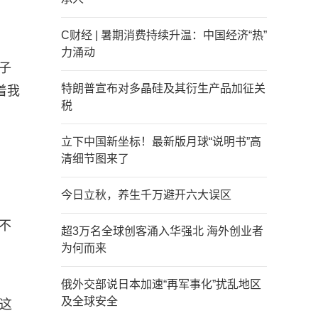
C财经 | 暑期消费持续升温：中国经济“热”
力涌动
子
特朗普宣布对多晶硅及其衍生产品加征关
着我
税
立下中国新坐标！最新版月球“说明书”高
清细节图来了
今日立秋，养生千万避开六大误区
不
超3万名全球创客涌入华强北 海外创业者
为何而来
俄外交部说日本加速“再军事化”扰乱地区
及全球安全
的这