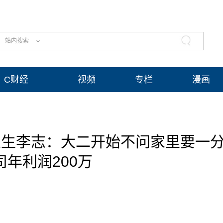
站内搜索
C财经
视频
专栏
漫画
业生李志：大二开始不问家里要一
司年利润200万