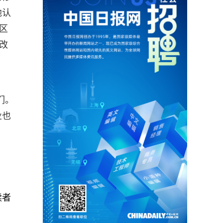
他认
区
改
们。
业也
读者