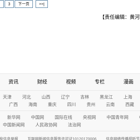
2
3
下一页
>>|
【责任编辑：黄河
资讯
财经
视频
专栏
漫画
天津
河北
山西
辽宁
吉林
黑龙江
上海
广西
海南
重庆
四川
贵州
云南
西藏
新华网
中国网
国际在线
央视网
中国青年网
中国新闻网
人民政协网
法治网
良信息举报
互联网新闻信息服务许可证10120170006
信息网络传播视听节目