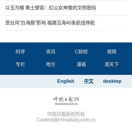
以玉为睛 黄土塑容：红山女神像的文明密码
受台风“白海豚”影响 福建沿海40条航线停航
时评
资讯
C财经
视频
专栏
地方
漫画
观天下
English
中文
desktop
中国日报版权所有
Content@chinadaily.com.cn