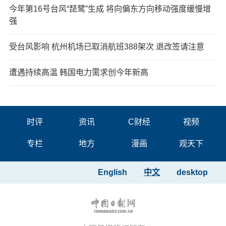
今年第16号台风“琵鹭”生成 将向偏东方向移动强度缓慢增
强
受台风影响 杭州机场已取消航班388架次 退改签请注意
遭遇持续高温 韩国电力需求创今年新高
时评
资讯
C财经
视频
专栏
地方
漫画
观天下
English
中文
desktop