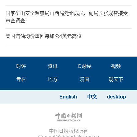
国家矿山安全监察局山西局党组成员、副局长张成智接受
审查调查
美国汽油均价重回每加仑4美元高位
时评
资讯
C财经
视频
专栏
地方
漫画
观天下
English
中文
desktop
中国日报版权所有
Content@chinadaily.com.cn