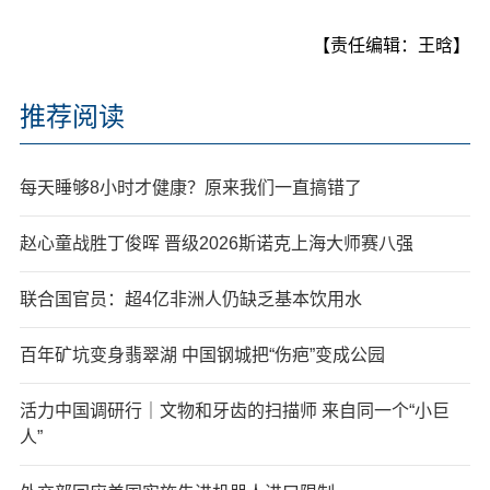
【责任编辑：王晗】
推荐阅读
每天睡够8小时才健康？原来我们一直搞错了
赵心童战胜丁俊晖 晋级2026斯诺克上海大师赛八强
联合国官员：超4亿非洲人仍缺乏基本饮用水
百年矿坑变身翡翠湖 中国钢城把“伤疤”变成公园
活力中国调研行｜文物和牙齿的扫描师 来自同一个“小巨
人”