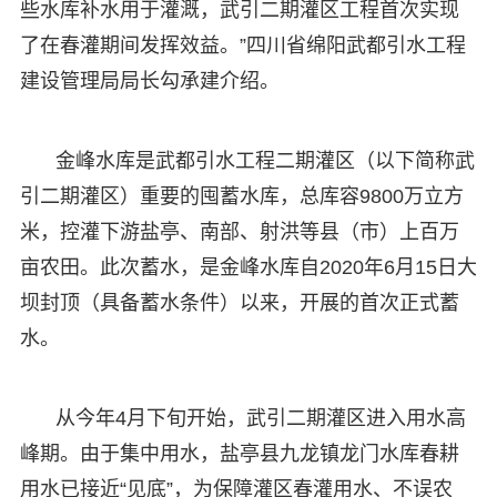
些水库补水用于灌溉，武引二期灌区工程首次实现
了在春灌期间发挥效益。”四川省绵阳武都引水工程
建设管理局局长勾承建介绍。
金峰水库是武都引水工程二期灌区（以下简称武
引二期灌区）重要的囤蓄水库，总库容9800万立方
米，控灌下游盐亭、南部、射洪等县（市）上百万
亩农田。此次蓄水，是金峰水库自2020年6月15日大
坝封顶（具备蓄水条件）以来，开展的首次正式蓄
水。
从今年4月下旬开始，武引二期灌区进入用水高
峰期。由于集中用水，盐亭县九龙镇龙门水库春耕
用水已接近“见底”，为保障灌区春灌用水、不误农