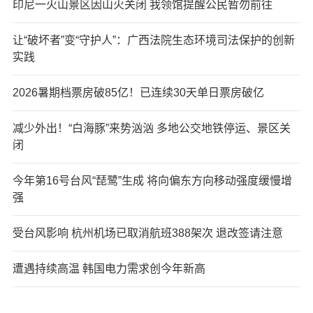
印尼一火山景区因山火关闭 我领馆提醒公民暂勿前往
让“破坏者”变“守护人”：广西法院生态环境司法保护的创新
实践
2026暑期档票房破85亿！已连续30天单日票房破亿
减少外出！“白海豚”来势汹汹 多地公交地铁停运、景区关
闭
今年第16号台风“琵鹭”生成 将向偏东方向移动强度缓慢增
强
受台风影响 杭州机场已取消航班388架次 退改签请注意
遭遇持续高温 韩国电力需求创今年新高