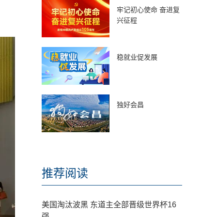
牢记初心使命 奋进复
兴征程
稳就业促发展
独好会昌
推荐阅读
美国淘汰波黑 东道主全部晋级世界杯16
强