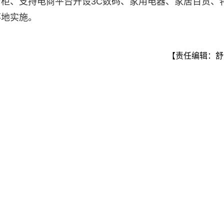
柜、支持电商平台开设3C数码、家用电器、家居百货、
落地实施。
【责任编辑：舒