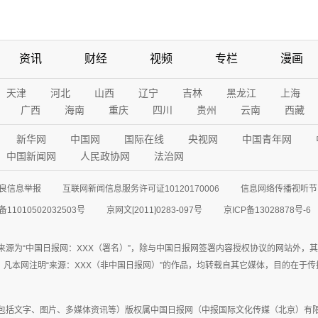
资讯
财经
视频
专栏
漫画
天津
河北
山西
辽宁
吉林
黑龙江
上海
广西
海南
重庆
四川
贵州
云南
西藏
新华网
中国网
国际在线
央视网
中国青年网
中国新闻网
人民政协网
法治网
良信息举报
互联网新闻信息服务许可证10120170006
信息网络传播视听节目
11010502032503号
京网文[2011]0283-097号
京ICP备13028878号-6
来源为“中国日报网：XXX（署名）”，除与中国日报网签署内容授权协议的网站外，
77联系；凡本网注明“来源：XXX（非中国日报网）”的作品，均转载自其它媒体，目的
包括文字、图片、多媒体资讯等）版权属中国日报网（中报国际文化传媒（北京）有限