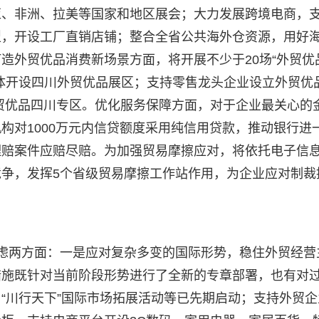
亚、非洲、拉美等国家和地区展会；大力发展跨境电商，
型，开设工厂直销店铺；整合全省公共海外仓资源，用好
造外贸优品消费新场景方面，将开展不少于20场“外贸优
体开设四川外贸优品展区；支持零售龙头企业设立外贸优
贸优品四川专区。优化服务保障方面，对于企业最关心的
构对1000万元内信贷额度采用纯信用贷款，推动银行进
理赔案件应赔尽赔。为加强贸易摩擦应对，将依托电子信
争，发挥5个省级贸易摩擦工作站作用，为企业应对制裁
虑两方面：一是应对复杂多变的国际形势，稳住外贸经营
措施既针对当前阶段形势进行了全新的专章部署，也有对
“川行天下”国际市场拓展活动等已先期启动；支持外贸企