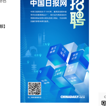
特色
靓】