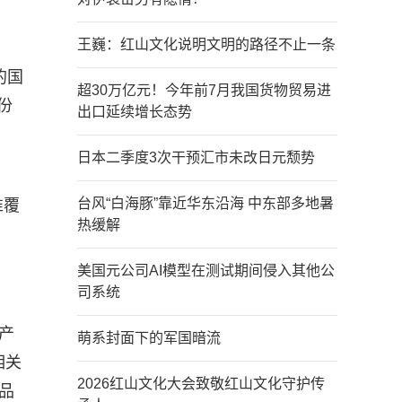
王巍：红山文化说明文明的路径不止一条
的国
超30万亿元！今年前7月我国货物贸易进
份
出口延续增长态势
日本二季度3次干预汇市未改日元颓势
台风“白海豚”靠近华东沿海 中东部多地暑
准覆
热缓解
美国元公司AI模型在测试期间侵入其他公
司系统
产
萌系封面下的军国暗流
相关
2026红山文化大会致敬红山文化守护传
品