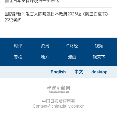
而让日本安保环境进一步恶化
国防部新闻发言人陈曦就日本政府2026版《防卫白皮书》
答记者问
时评
资讯
C财经
视频
专栏
地方
漫画
观天下
English
中文
desktop
中国日报版权所有
Content@chinadaily.com.cn