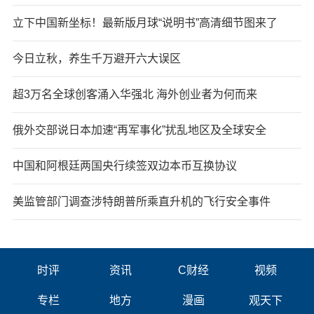
立下中国新坐标！最新版月球“说明书”高清细节图来了
今日立秋，养生千万避开六大误区
超3万名全球创客涌入华强北 海外创业者为何而来
俄外交部说日本加速“再军事化”扰乱地区及全球安全
中国和阿根廷两国央行续签双边本币互换协议
美监管部门调查涉特朗普所乘直升机的飞行安全事件
时评
资讯
C财经
视频
专栏
地方
漫画
观天下