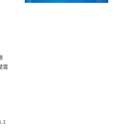
榜
楚霆
.1