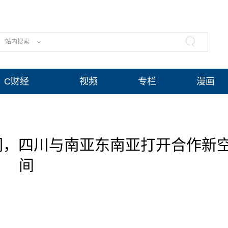
站内搜索
C财经
视频
专栏
漫画
词，四川与南亚东南亚打开合作新
间