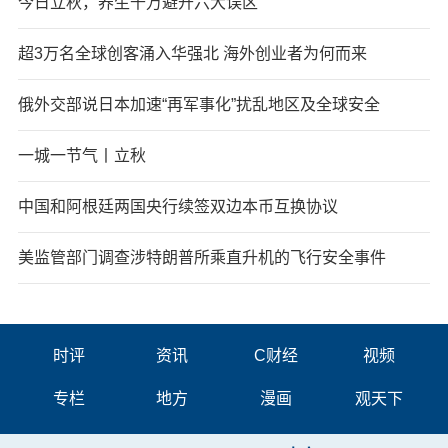
今日立秋，养生千万避开六大误区
超3万名全球创客涌入华强北 海外创业者为何而来
俄外交部说日本加速“再军事化”扰乱地区及全球安全
一城一节气丨立秋
中国和阿根廷两国央行续签双边本币互换协议
美监管部门调查涉特朗普所乘直升机的飞行安全事件
时评
资讯
C财经
视频
专栏
地方
漫画
观天下