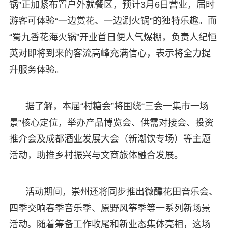
锅”正加紧布置户外就餐区，预计3月6日营业，届时
游客可体验“一边赏花、一边涮火锅”的独特乐趣。而
“蜀九香花海火锅”开业首日便人气爆棚，负责人纪恒
英对即将到来的客流高峰充满信心，表示将全力提
升服务体验。
据了解，本届“村糖会”将围绕“三会一集市一场
景”核心定位，举办产品博览会、供需对接会、投资
推介会及成都酒业发展大会（新潮饮专场）等主题
活动，助推乡村振兴与文商旅体融合发展。
活动期间，崇州还将同步推出微醺花田音乐会、
四季交响春季音乐季、原野风筝季等一系列新场景
活动。随着筹备工作收尾和新业态集体亮相，这场