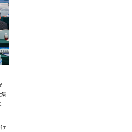
安
设集
式。
进行