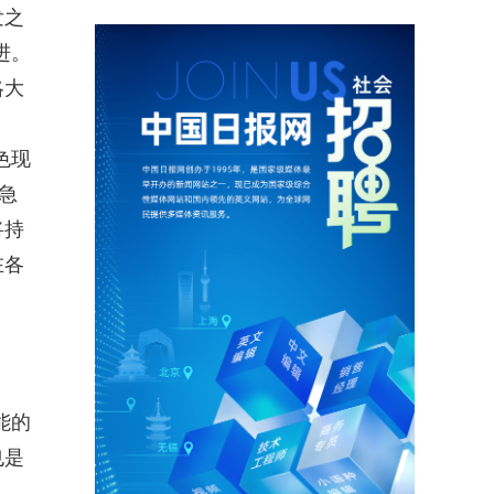
发之
进。
略大
色现
急
将持
在各
能的
也是
，