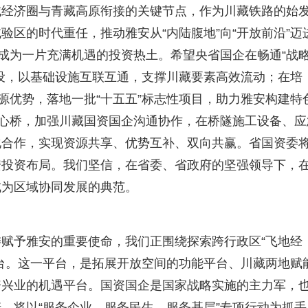
城经济圈与青藏高原衔接的关键节点，作为川藏铁路的始
区的时代重任，推动雅安从“内陆腹地”向“开放前沿”迈
已成为一片充满机遇的投资热土。希望央省国企在畅通“战
设，以基础设施互联互通，支撑川藏要素高效流动；在培
源优势，落地一批“十五五”标志性项目，助力雅安构建特
连心桥，加强川藏国资国企沟通协作，在桥隧施工设备、应
化合作，实现资源共享、优势互补、双向共赢。省国资委
安投资布局。我们坚信，在省委、省政府的坚强领导下，
成为区域协同发展的典范。
赋予雅安的重要使命，我们正围绕探索跨行政区“飞地经
台。这一平台，是拓展开放空间的功能平台、川藏两地赋
资兴业的机遇平台。国资国企是国家战略实施的主力军，
，将以“服务企业、服务民生、服务基层”专项行动为抓手