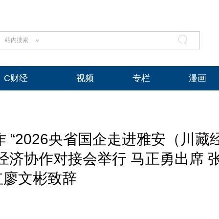
站内搜索
C财经
视频
专栏
漫画
 “2026央省国企走进雅安（川藏
经济协作对接会举行 马正勇出席 
红廖文彬致辞