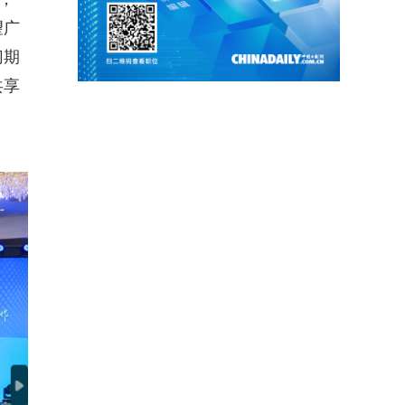
望广
切期
共享