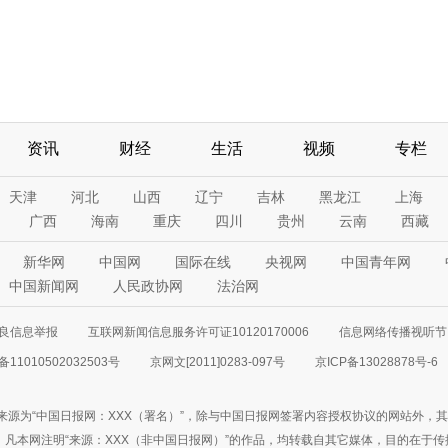
资讯
财经
生活
视频
专栏
天津
河北
山西
辽宁
吉林
黑龙江
上海
广西
海南
重庆
四川
贵州
云南
西藏
新华网
中国网
国际在线
央视网
中国青年网
中国新闻网
人民政协网
法治网
良信息举报
互联网新闻信息服务许可证10120170006
信息网络传播视听节目
11010502032503号
京网文[2011]0283-097号
京ICP备13028878号-6
来源为“中国日报网：XXX（署名）”，除与中国日报网签署内容授权协议的网站外，
77联系；凡本网注明“来源：XXX（非中国日报网）”的作品，均转载自其它媒体，目的