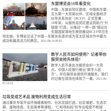
东盟博览会18年看变化
中国—东盟自贸区建成、中国和东盟
互为第一大贸易伙伴、区域全面经济
伙伴关系协定（RCEP）正式签署……
18年来，从服务自贸区建设到助力“升
级版”打造，从推动“一带一路”倡议在
东盟国家落地生根到推动RCEP早日生
效实施，东博会见证了中国—东盟关系逐步成为亚太区域合作中最为
成功和最具活力的典范。
2021-09-14 09:41
数字人民币如何使用？记者带你
服贸会抢先体验！
数字人民币是此次服贸会的一大亮
点。中国人民银行推出“数字人民
币”，并在服贸会提供开通服务，我们
的记者在现场也体验了一番。
2021-09-
05 14:55
垃圾变成艺术品 废物利用变成生活日常
通过重庆专家开设环保酵素制作、社区花园打造、社区堆肥、生态农
耕、废物改造、生态美育等课程，“仁和场妈妈”的专业程度不断提