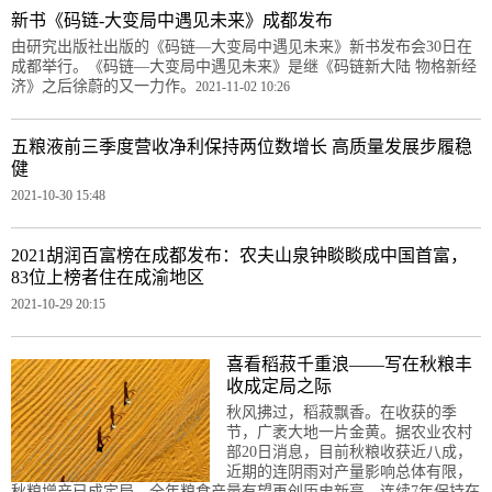
新书《码链-大变局中遇见未来》成都发布
由研究出版社出版的《码链—大变局中遇见未来》新书发布会30日在
成都举行。《码链—大变局中遇见未来》是继《码链新大陆 物格新经
济》之后徐蔚的又一力作。
2021-11-02 10:26
五粮液前三季度营收净利保持两位数增长 高质量发展步履稳
健
2021-10-30 15:48
2021胡润百富榜在成都发布：农夫山泉钟睒睒成中国首富，
83位上榜者住在成渝地区
2021-10-29 20:15
喜看稻菽千重浪——写在秋粮丰
收成定局之际
秋风拂过，稻菽飘香。在收获的季
节，广袤大地一片金黄。据农业农村
部20日消息，目前秋粮收获近八成，
近期的连阴雨对产量影响总体有限，
秋粮增产已成定局。全年粮食产量有望再创历史新高，连续7年保持在