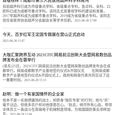
致敬榜样丨成都市第三人民医院超声科学科周鸿
目前超声科已成为市级重点学科、省级重点专科，急诊科、全科、口
腔科已成为成都市重点学科。该同志尤其重视学科的建设和发展，
2017年超声科成为成都市重点学科，2019成为省级重点专科。该同志
现任省医师协会超声分会副会长等学术任职。
2021-06-30 17:09
今天，百岁红军王定国专题展在营山正式启动
2021-06-30 11:07
大咖汇聚跨界互动 2021CITC网易前沿创新大会暨网易数创品
牌发布会在蓉举行
(吴东)25日，2021CITC网易前沿创新大会暨网易数创品牌发布会在成
都举行。网易成都数字产业基地签约仪式&开园仪式 在网易成都
数字产业基地签约仪式&开园仪式上，政府和网易代表共同见证了这
一重要时刻。
2021-06-28 15:15
赵明：做一个有家国情怀的企业家
他本不是一名驰骋疆场的战士，却跻身“隐形专家”的行列；他与“农”
毫不沾边，但很多农户却对他感恩在心。“赵总，倾尽所有心血，带领
全体员工一直战斗在高端电子机械制造领域，为祖国国防事业添砖加
瓦。
2021-06-28 11:04