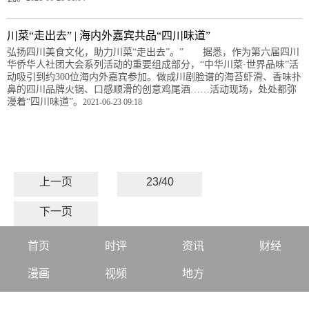
川菜“走出去” | 海内外嘉宾共品“四川味道”
弘扬四川美食文化，助力川菜“走出去”。” 据悉，作为第六届四川
华侨华人社团大会系列活动的重要组成部分，“中华川菜·世界品味”活
动吸引到约300位海内外嘉宾参加。做成川剧脸谱的海苔虾滑、香味扑
鼻的四川品牌火锅、口感顺滑的创意鸡尾酒……活动现场，处处都弥
漫着“四川味道”。
2021-06-23 09:18
上一页
23/40
下一页
首页
时评
资讯
财经
漫画
视频
地方