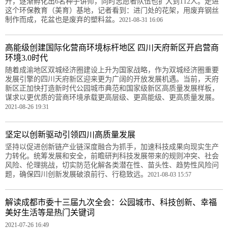
升，逐渐孵化出6名种子讲师，同时志愿者队伍也扩大到112人。走进
这个环保教育（美育）基地，记者看到：进门处的花架，用废弃钢丝
制作而成，花盆也是废弃的塑料盆。
2021-08-31 16:06
高能级创建国际化营商环境标杆地区 四川天府新区开启营商
环境3.0时代
随着成渝地区双城经济圈建设上升为国家战略，作为双城经济圈重要
发展引擎的四川天府新区迎来更为广阔的开放发展机遇。当前，天府
新区正加快打造新时代公园城市典范和国家级新区高质量发展样板，
谋求以更优质的营商环境承载更高层级、更高能级、更高质量发展。
2021-08-26 19:31
坚定以创新驱动引领四川高质量发展
坚持以促进创新链产业链深度融合为抓手，加速科技成果向现实生产
力转化。统筹发展和安全，前瞻研判科技发展带来的规则冲突、社会
风险、伦理挑战，切实防范化解各类潜在性、苗头性、趋势性风险问
题，确保四川创新发展破浪前行、行稳致远。
2021-08-03 15:57
解读成都市委十三届九次全会：公园城市、科技创新、幸福
美好生活等是热门关键词
2021-07-26 16:49