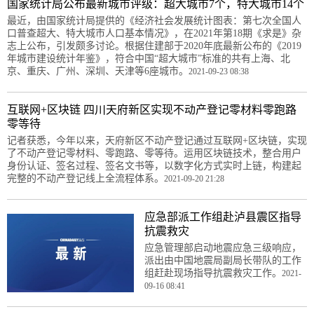
国家统计局公布最新城市评级：超大城市7个，特大城市14个
最近，由国家统计局提供的《经济社会发展统计图表：第七次全国人
口普查超大、特大城市人口基本情况》，在2021年第18期《求是》杂
志上公布，引发颇多讨论。根据住建部于2020年底最新公布的《2019
年城市建设统计年鉴》，符合中国“超大城市”标准的共有上海、北
京、重庆、广州、深圳、天津等6座城市。
2021-09-23 08:38
互联网+区块链 四川天府新区实现不动产登记零材料零跑路
零等待
记者获悉，今年以来，天府新区不动产登记通过互联网+区块链，实现
了不动产登记零材料、零跑路、零等待。运用区块链技术，整合用户
身份认证、签名过程、签名文书等，以数字化方式实时上链，构建起
完整的不动产登记线上全流程体系。
2021-09-20 21:28
应急部派工作组赴泸县震区指导
抗震救灾
应急管理部启动地震应急三级响应，
派出由中国地震局副局长带队的工作
组赶赴现场指导抗震救灾工作。
2021-
09-16 08:41