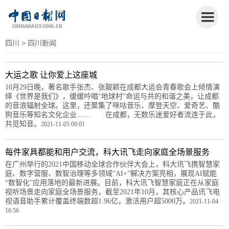
四川
> 四川新闻
大运之歌 让你爱上这座城
10月29日晚，著名歌手张杰、张靓颖在成都大运会青春歌会上倾情演
绎《世界是我们》，缓缓吟唱“地球村”命运与共的和谐之美，让成都
的音浪辐射全球。这里，还聚集了咪咕音乐、摩登天空、爱奇艺、酷
狗音乐等知名文化企业…… 在成都，无数乐迷爱好者流连于此，
共觅知音。
2021-11-05 09:01
每件家具都能和用户交流，科大讯飞走向家庭全场景服务
在广州举行的2021中国移动全球合作伙伴大会上，科大讯飞携智慧家
庭、数字营服、数智治理等多领域“AI+”解决方案亮相，展现AI赋能
“数智化”应用落地的最新进展。目前，科大讯飞智慧家庭正在从家庭
视听场景走向家庭全场景服务，截至2021年10月，其核心产品讯飞电
视语音助手累计覆盖终端数超1.96亿，激活用户超5000万。
2021-11-04
16:56